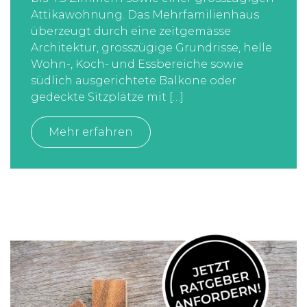
Attikawohnung. Das Mehrfamilienhaus
überzeugt durch eine zeitgemässe
Architektur, grosszügige Grundrisse, helle
Wohn-, Koch- und Essbereiche sowie
südlich ausgerichtete Balkone oder
gedeckte Sitzplätze mit […]
Mehr erfahren