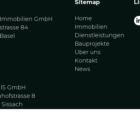
Sitemap
L
Home
 Immobilien GmbH
Immobilien
strasse 84
Dienstleistungen
Basel
Bauprojekte
Über uns
Kontakt
News
NIS GmbH
hofstrasse 8
0
Sissach
NDA GmbH
hofstrasse 8