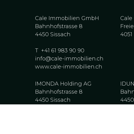
Cale Immobilien GmbH
Cale
Bahnhofstrasse 8
Freie
4450
Sissach
4051
T
+41 61 983 90 90
info@cale-immobilien.ch
www.cale-immobilien.ch
IMONDA Holding AG
IDU
Bahnhofstrasse 8
Bahn
4450
Sissach
445
AVENTRIS AG
IMO
Bahnhofstrasse 8
Bahn